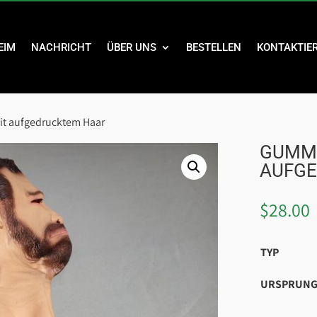
EIM
NACHRICHT
ÜBER UNS
BESTELLEN
KONTAKTIER
it aufgedrucktem Haar
GUMMI
AUFG
$
28.00
TYP
URSPRUNG