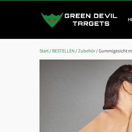
H
Start
/
BESTELLEN
/
Zubehör
/ Gummigesicht m