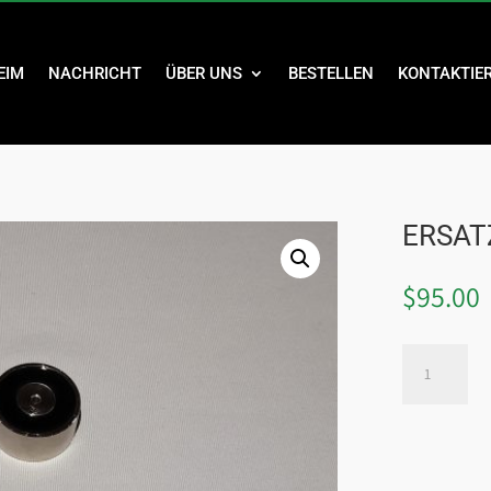
EIM
NACHRICHT
ÜBER UNS
BESTELLEN
KONTAKTIER
ERSA
$
95.00
REPLACEME
MAGNET
MENGE