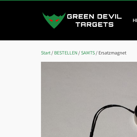
H
Start
/
BESTELLEN
/
SAMTS
/ Ersatzmagnet