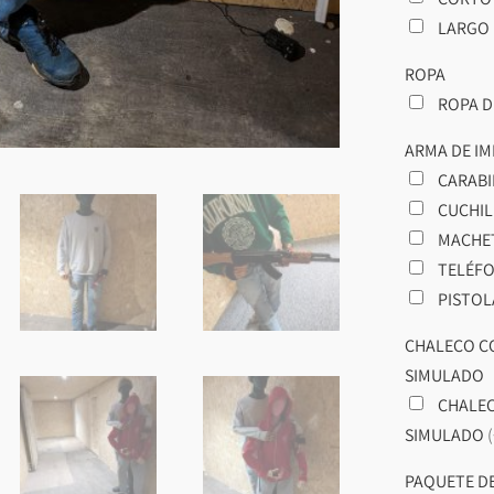
LARGO
ROPA
ROPA D
ARMA DE IM
CARAB
CUCHI
MACHE
TELÉF
PISTO
CHALECO C
SIMULADO
CHALEC
SIMULADO
PAQUETE DE