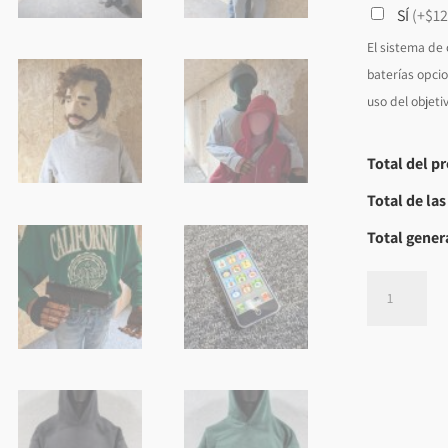
SÍ
(+$12
El sistema de
baterías opcio
uso del objeti
Total del p
Total de la
Total gener
S.A.M.T.S
SIMUNITION
ONLY
CANTIDAD