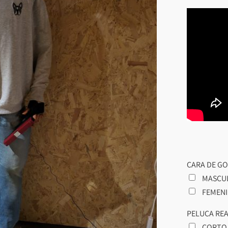
CARA DE GO
MASCU
FEMEN
PELUCA REA
CORT