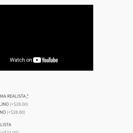
MA REALISTA
*
LINO
(+$28.00)
INO
(+$28.00)
LISTA
O
(+$22.00)