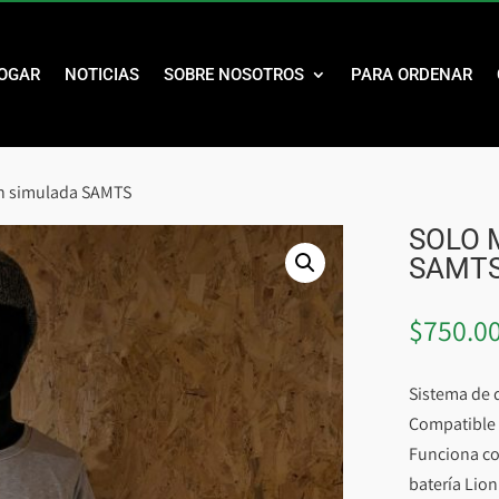
OGAR
NOTICIAS
SOBRE NOSOTROS
PARA ORDENAR
ón simulada SAMTS
SOLO 
SAMT
$
750.0
Sistema de 
Compatible 
Funciona co
batería Lion