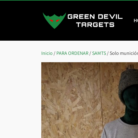
H
Inicio
/
PARA ORDENAR
/
SAMTS
/ Solo munici